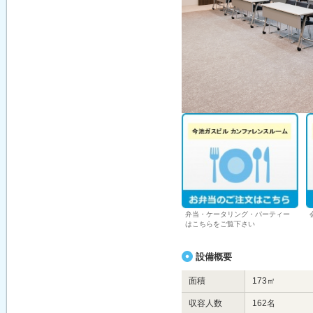
弁当・ケータリング・パーティー
はこちらをご覧下さい
設備概要
面積
173㎡
収容人数
162名